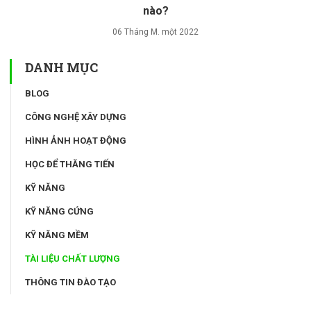
nào?
06 Tháng M. một 2022
DANH MỤC
BLOG
CÔNG NGHỆ XÂY DỰNG
HÌNH ẢNH HOẠT ĐỘNG
HỌC ĐỂ THĂNG TIẾN
KỸ NĂNG
KỸ NĂNG CỨNG
KỸ NĂNG MỀM
TÀI LIỆU CHẤT LƯỢNG
THÔNG TIN ĐÀO TẠO