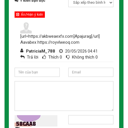
Ý kiến bạn đọc
Ẩn/Hiện ý kiến
[url=https://akbweaexfx.com]Apajurag[/url]
Aavabex https://royvlweoq.com
PatriciaM_788
20/05/2026 04:41
Trả lời
Thích
0
Không thích
0