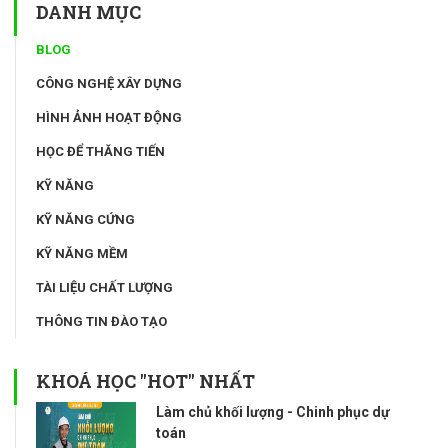
DANH MỤC
BLOG
CÔNG NGHỆ XÂY DỰNG
HÌNH ẢNH HOẠT ĐỘNG
HỌC ĐỂ THĂNG TIẾN
KỸ NĂNG
KỸ NĂNG CỨNG
KỸ NĂNG MỀM
TÀI LIỆU CHẤT LƯỢNG
THÔNG TIN ĐÀO TẠO
KHOÁ HỌC "HOT" NHẤT
Làm chủ khối lượng - Chinh phục dự
toán