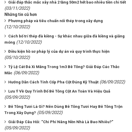
Giải đáp thắc mắc xây nhà 2 tầng 50m2 hết bao nhiêu tiền chi tiết
(03/11/2022)
Những tin cũ hơn
Phương pháp và tiêu chuẩn nối thép trong xây dựng
(12/10/2022)
Cách bố trí thép đà kiềng - Sự khác nhau giữa đà kiềng và giằng
(12/10/2022)
móng
Điều kiện hồ sơ pháp lý của dự án và quy trình thực hiện
(05/10/2022)
Tỷ Lệ Cát Đá Xi Măng Trong 1m3 Bê Tông? Giải Đáp Các Thắc
(06/09/2022)
Mắc
(06/09/2022)
Hướng Dẫn Cách Tính Cốp Pha Cột Đúng Kỹ Thuật
Lưu Ý Về Quy Trình Đổ Bê Tông Cột An Toàn Và Hiệu Quả
(05/09/2022)
Bê Tông Tươi Là Gì? Nên Dùng Bê Tông Tươi Hay Bê Tông Trộn
(05/09/2022)
Trong Xây Dựng?
Giải Đáp Câu Hỏi: “Chi Phí Nâng Nền Nhà Là Bao Nhiêu?”
(05/09/2022)