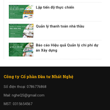
Lập tiến độ thực chiến
Quản lý thanh toán nhà thầu
Báo cáo Hiệu quả Quản lý chi phí dự
án Xây dựng
Công ty Cổ phần Đầu tư Nhất Nghệ
Số điện thoại: 0786776868
Mail: ngheQS@gmail.com
MST: 0315654567