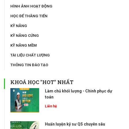
HÌNH ẢNH HOẠT ĐỘNG
HỌC ĐỂ THĂNG TIẾN
KỸ NĂNG
KỸ NĂNG CỨNG
KỸ NĂNG MỀM
TÀI LIỆU CHẤT LƯỢNG
THÔNG TIN ĐÀO TẠO
KHOÁ HỌC "HOT" NHẤT
Làm chủ khối lượng - Chinh phục dự
toán
Liên hệ
Huấn luyện kỹ sư QS chuyên sâu