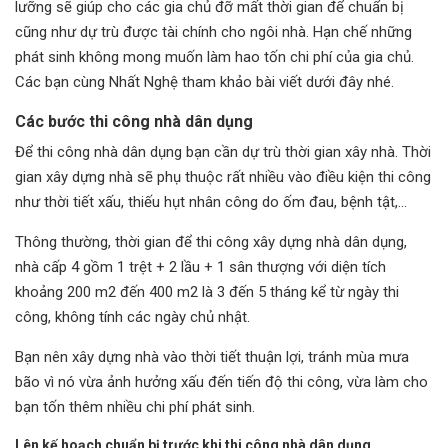
lưỡng sẽ giúp cho các gia chủ đỡ mất thời gian để chuẩn bị
cũng như dự trù được tài chính cho ngôi nhà. Hạn chế những
phát sinh không mong muốn làm hao tốn chi phí của gia chủ.
Các bạn cùng Nhất Nghệ tham khảo bài viết dưới đây nhé.
Các bước thi công nhà dân dụng
Để thi công nhà dân dụng bạn cần dự trù thời gian xây nhà. Thời
gian xây dựng nhà sẽ phụ thuộc rất nhiều vào điều kiện thi công
như thời tiết xấu, thiếu hụt nhân công do ốm đau, bệnh tật,…
Thông thường, thời gian để thi công xây dựng nhà dân dụng,
nhà cấp 4 gồm 1 trệt + 2 lầu + 1 sân thượng với diện tích
khoảng 200 m2 đến 400 m2 là 3 đến 5 tháng kể từ ngày thi
công, không tính các ngày chủ nhật.
Bạn nên xây dựng nhà vào thời tiết thuận lợi, tránh mùa mưa
bão vì nó vừa ảnh hưởng xấu đến tiến độ thi công, vừa làm cho
bạn tốn thêm nhiều chi phí phát sinh.
Lên kế hoạch c
huẩn bị trước khi thi công nhà dân dụng