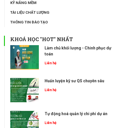
KỸ NĂNG MỀM
TÀI LIỆU CHẤT LƯỢNG
THÔNG TIN ĐÀO TẠO
KHOÁ HỌC "HOT" NHẤT
Làm chủ khối lượng - Chinh phục dự
toán
Liên hệ
Huấn luyện kỹ sư QS chuyên sâu
Liên hệ
Tự động hoá quản lý chi phí dự án
Liên hệ