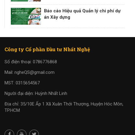
Báo cáo Hiệu quả Quản lý chi phí dự
án Xây dựng
Công ty Cổ phần Đầu tư Nhất Nghệ
Số điện thoại: 0786776868
Mail: ngheQS@gmail.com
MST: 0315654567
Người đại diện: Huỳnh Nhất Linh
Địa chỉ: 35/10E Ấp 1 Xã Xuân Thới Thượng, Huyện Hóc Môn,
TP.HCM