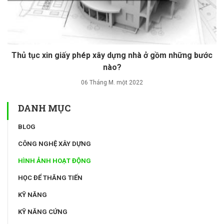
Thủ tục xin giấy phép xây dựng nhà ở gồm những bước
nào?
06 Tháng M. một 2022
DANH MỤC
BLOG
CÔNG NGHỆ XÂY DỰNG
HÌNH ẢNH HOẠT ĐỘNG
HỌC ĐỂ THĂNG TIẾN
KỸ NĂNG
KỸ NĂNG CỨNG