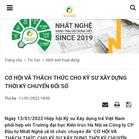
Trang chủ
Tin Tức
Hình ảnh hoạt động
CƠ HỘI VÀ THÁCH THỨC CHO KỸ SƯ XÂY DỰNG
THỜI KỲ CHUYỂN ĐỔI SỐ
Thứ ba - 11/01/2022 14:00
Ngày 13/01/2022 Hiệp hội Kỹ sư Xây dựng trẻ Việt Nam
phối hợp với Trường đại học Kiến trúc Hà Nội và Công ty CP
Đầu tư Nhất Nghệ sẽ tổ chức chuyên đề "CƠ HỘI VÀ
THÁCH THỨC CHO KỸ SƯ XÂY DỰNG THỜI KỲ CHUYỂN