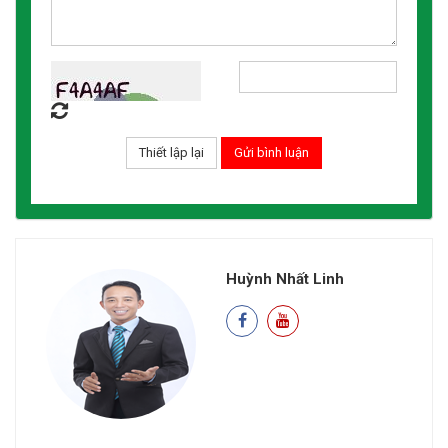
Huỳnh Nhất Linh