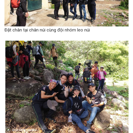
Đặt chân tại chân núi cùng đội nhóm leo núi