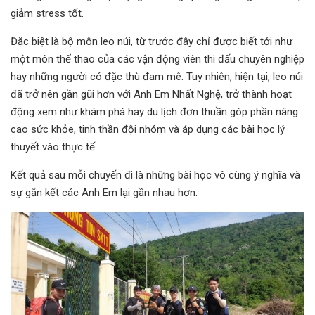
giảm stress tốt.
Đặc biệt là bộ môn leo núi, từ trước đây chỉ được biết tới như
một môn thể thao của các vận động viên thi đấu chuyên nghiệp
hay những người có đặc thù đam mê. Tuy nhiên, hiện tại, leo núi
đã trở nên gần gũi hơn với Anh Em Nhất Nghệ, trở thành hoạt
động xem như khám phá hay du lịch đơn thuần góp phần nâng
cao sức khỏe, tinh thần đội nhóm và áp dụng các bài học lý
thuyết vào thực tế.
Kết quả sau mỗi chuyến đi là những bài học vô cùng ý nghĩa và
sự gắn kết các Anh Em lại gần nhau hơn.