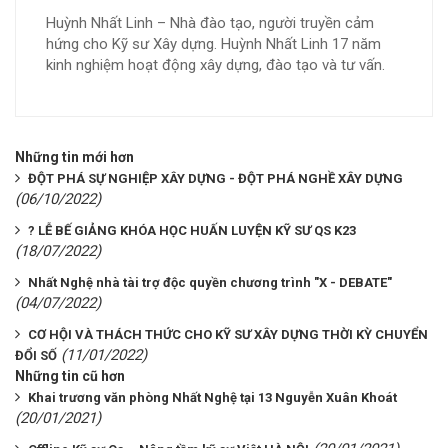
Huỳnh Nhất Linh – Nhà đào tạo, người truyền cảm
hứng cho Kỹ sư Xây dựng. Huỳnh Nhất Linh 17 năm
kinh nghiệm hoạt động xây dựng, đào tạo và tư vấn.
Những tin mới hơn
ĐỘT PHÁ SỰ NGHIỆP XÂY DỰNG - ĐỘT PHÁ NGHỀ XÂY DỰNG
(06/10/2022)
? LỄ BẾ GIẢNG KHÓA HỌC HUẤN LUYỆN KỸ SƯ QS K23
(18/07/2022)
Nhất Nghệ nhà tài trợ độc quyền chương trình "X - DEBATE"
(04/07/2022)
CƠ HỘI VÀ THÁCH THỨC CHO KỸ SƯ XÂY DỰNG THỜI KỲ CHUYỂN
(11/01/2022)
ĐỔI SỐ
Những tin cũ hơn
Khai trương văn phòng Nhất Nghệ tại 13 Nguyễn Xuân Khoát
(20/01/2021)