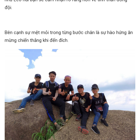
đội.
Bên cạnh sự mệt mỏi trong từng bước chân là sự hào hứng ăn
mừng chiến thắng khi đến đích.