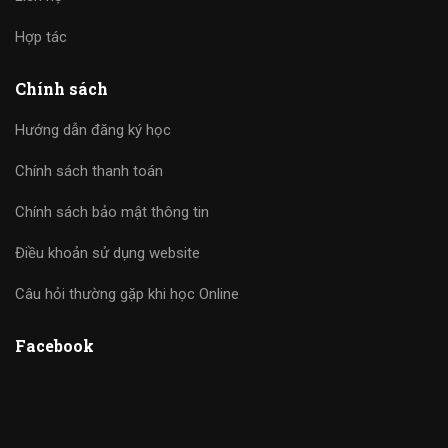
Hợp tác
Chính sách
Hướng dẫn đăng ký học
Chính sách thanh toán
Chính sách bảo mật thông tin
Điều khoản sử dụng website
Câu hỏi thường gặp khi học Online
Facebook