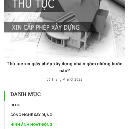
Thủ tục xin giấy phép xây dựng nhà ở gồm những bước
nào?
06 Tháng M. một 2022
DANH MỤC
BLOG
CÔNG NGHỆ XÂY DỰNG
HÌNH ẢNH HOẠT ĐỘNG