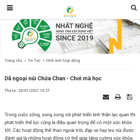
Trang chủ
Tin Tức
Hình ảnh hoạt động
Dã ngoại núi Chứa Chan - Chơi mà học
Thứ tư - 20/01/2021 10:27
Trong cuộc sống, song song với phát triển tinh thần lạc quan thì
phát triển thể lực cũng là điều quan trọng để có một sức khỏe
tốt. Các hoạt động thể thao ngoài trời, đạp xe hay leo núi được
đánh giá là những hoạt động có thể giúp tăng cường sức khỏe,