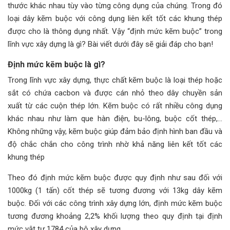
thước khác nhau tùy vào từng công dụng của chúng. Trong đó
loại dây kẽm buộc với công dụng liên kết tốt các khung thép
được cho là thông dụng nhất. Vậy “định mức kẽm buộc” trong
lĩnh vực xây dựng là gì? Bài viết dưới đây sẽ giải đáp cho bạn!
Định mức kẽm buộc là gì?
Trong lĩnh vực xây dựng, thực chất kẽm buộc là loại thép hoặc
sắt có chứa cacbon và được cán nhỏ theo dây chuyền sản
xuất từ các cuộn thép lớn. Kẽm buộc có rất nhiều công dụng
khác nhau như làm que hàn điện, bu-lông, buộc cốt thép,...
Không những vậy, kẽm buộc giúp đảm bảo định hình ban đầu và
độ chắc chắn cho công trình nhờ khả năng liên kết tốt các
khung thép
Theo đó định mức kẽm buộc được quy định như sau đối với
1000kg (1 tấn) cốt thép sẽ tương đương với 13kg dây kẽm
buộc. Đối với các công trình xây dựng lớn, định mức kẽm buộc
tương đương khoảng 2,2% khối lượng theo quy định tại định
mức vật tư 1784 của bộ xây dựng.