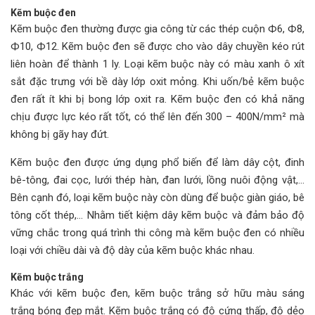
Kẽm buộc đen
Kẽm buộc đen thường được gia công từ các thép cuộn Ф6, Ф8,
Ф10, Ф12. Kẽm buộc đen sẽ được cho vào dây chuyền kéo rút
liên hoàn để thành 1 ly. Loại kẽm buộc này có màu xanh ô xít
sắt đặc trưng với bề dày lớp oxit mỏng. Khi uốn/bẻ kẽm buộc
đen rất ít khi bị bong lớp oxit ra. Kẽm buộc đen có khả năng
chịu được lực kéo rất tốt, có thể lên đến 300 – 400N/mm² mà
không bị gãy hay đứt.
Kẽm buộc đen được ứng dụng phổ biến để làm dây cột, đinh
bê-tông, đai cọc, lưới thép hàn, đan lưới, lồng nuôi động vật,…
Bên cạnh đó, loại kẽm buộc này còn dùng để buộc giàn giáo, bê
tông cốt thép,... Nhằm tiết kiệm dây kẽm buộc và đảm bảo độ
vững chắc trong quá trình thi công mà kẽm buộc đen có nhiều
loại với chiều dài và độ dày của kẽm buộc khác nhau.
Kẽm buộc trắng
Khác với kẽm buộc đen, kẽm buộc trắng sở hữu màu sáng
trắng bóng đẹp mắt. Kẽm buộc trắng có độ cứng thấp, độ dẻo