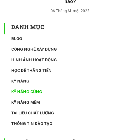
nào?
06 Tháng M. một 2022
DANH MỤC
BLOG
CÔNG NGHỆ XÂY DỰNG
HÌNH ẢNH HOẠT ĐỘNG
HỌC ĐỂ THĂNG TIẾN
KỸ NĂNG
KỸ NĂNG CỨNG
KỸ NĂNG MỀM
TÀI LIỆU CHẤT LƯỢNG
THÔNG TIN ĐÀO TẠO