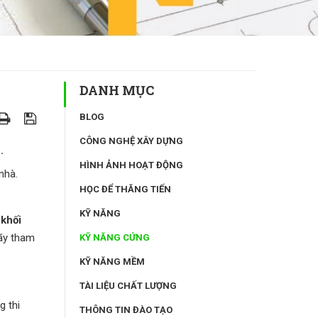
DANH MỤC
BLOG
CÔNG NGHỆ XÂY DỰNG
.
HÌNH ẢNH HOẠT ĐỘNG
nhà.
HỌC ĐỂ THĂNG TIẾN
KỸ NĂNG
 khối
hãy tham
KỸ NĂNG CỨNG
KỸ NĂNG MỀM
TÀI LIỆU CHẤT LƯỢNG
g thi
THÔNG TIN ĐÀO TẠO