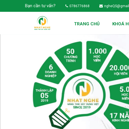
Bạn cần tư vấn?
0786776868
ngheQS@gmai
TRANG CHỦ
KHOÁ 