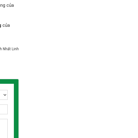
ung của
ng
của
h Nhất Linh