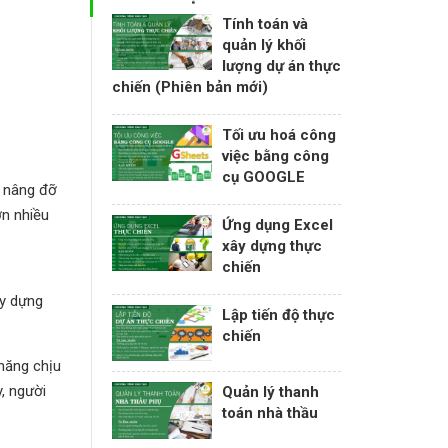
Tính toán và
quản lý khối
lượng dự án thực
chiến (Phiên bản mới)
Tối ưu hoá công
việc bằng công
cụ GOOGLE
m nâng đỡ
ơn nhiều
Ứng dụng Excel
xây dựng thực
chiến
ây dựng
Lập tiến độ thực
chiến
 năng chịu
, người
Quản lý thanh
toán nhà thầu