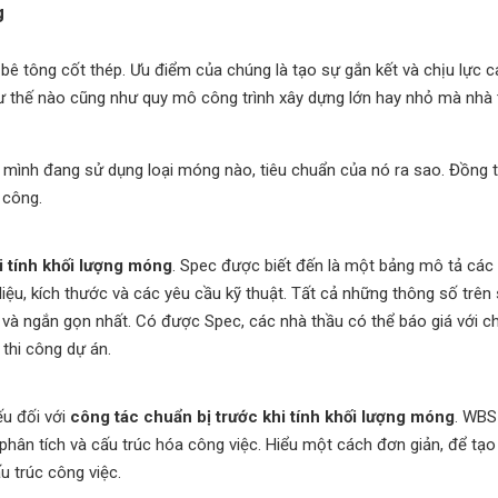
g
 bê tông cốt thép. Ưu điểm của chúng là tạo sự gắn kết và chịu lực 
hư thế nào cũng như quy mô công trình xây dựng lớn hay nhỏ mà nhà
 mình đang sử dụng loại móng nào, tiêu chuẩn của nó ra sao. Đồng 
i công.
i tính khối lượng móng
. Spec được biết đến là một bảng mô tả các
 liệu, kích thước và các yêu cầu kỹ thuật. Tất cả những thông số trê
t và ngắn gọn nhất. Có được Spec, các nhà thầu có thể báo giá với c
 thi công dự án.
ếu đối với
công tác chuẩn bị trước khi tính khối lượng móng
. WBS 
phân tích và cấu trúc hóa công việc. Hiểu một cách đơn giản, để tạo
u trúc công việc.