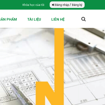
/
Khóa học của tôi
Đăng nhập
Đăng ký
SẢN PHẨM
TÀI LIỆU
LIÊN HỆ