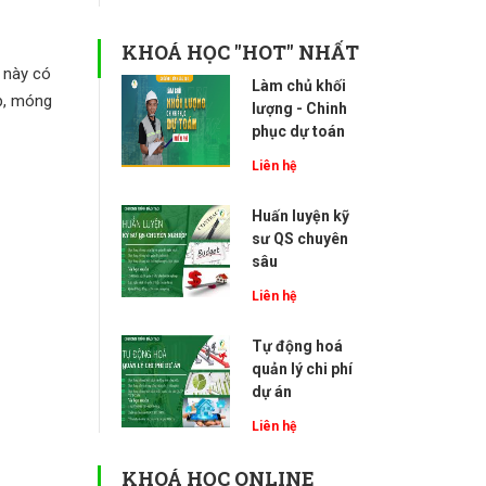
KHOÁ HỌC "HOT" NHẤT
 này có
Làm chủ khối
ợp, móng
lượng - Chinh
phục dự toán
Liên hệ
Huấn luyện kỹ
sư QS chuyên
sâu
Liên hệ
Tự động hoá
quản lý chi phí
dự án
Liên hệ
KHOÁ HỌC ONLINE