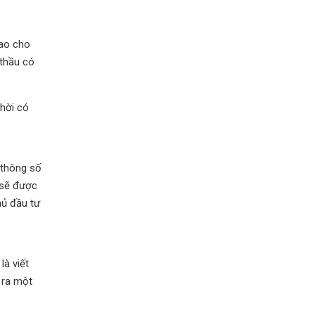
cao cho
 thầu có
thời có
 thông số
n sẽ được
hủ đầu tư
là viết
 ra một