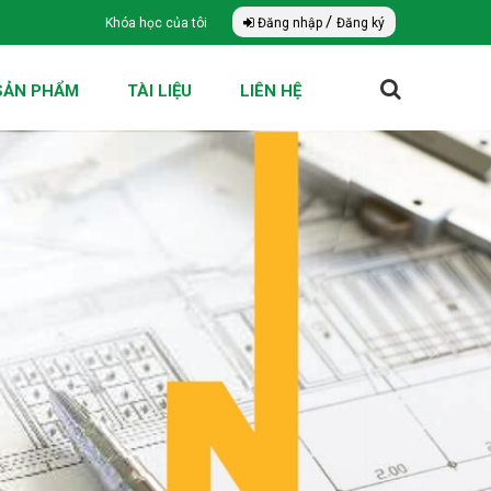
/
Khóa học của tôi
Đăng nhập
Đăng ký
SẢN PHẨM
TÀI LIỆU
LIÊN HỆ