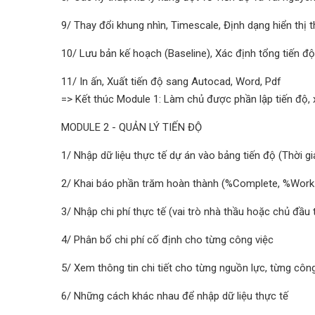
9/ Thay đổi khung nhìn, Timescale, Định dạng hiển thị t
10/ Lưu bản kế hoạch (Baseline), Xác định tổng tiến độ
11/ In ấn, Xuất tiến độ sang Autocad, Word, Pdf
=> Kết thúc Module 1: Làm chủ được phần lập tiến độ, x
MODULE 2 - QUẢN LÝ TIẾN ĐỘ
1/ Nhập dữ liệu thực tế dự án vào bảng tiến độ (Thời gi
2/ Khai báo phần trăm hoàn thành (%Complete, %Work
3/ Nhập chi phí thực tế (vai trò nhà thầu hoặc chủ đầu 
4/ Phân bổ chi phí cố định cho từng công việc
5/ Xem thông tin chi tiết cho từng nguồn lực, từng côn
6/ Những cách khác nhau để nhập dữ liệu thực tế