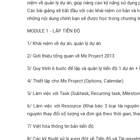
niệm về quản lý dự án, giúp nâng cao kỹ năng sử dụng
Các bài giảng sẽ bắt đầu với các khái niệm cơ bản và
những nội dung chính bạn sẽ được học trong chương tr
MODULE 1 - LẬP TIẾN ĐỘ
1/ Khái niệm về dự án, quản lý dự án
2/ Giới thiệu tổng quan về Ms Project 2013
3/ Quy trình 6 bước để lập và quản lý tiến độ 1 dự án 
4/ Thiết lập cho Ms Project (Options, Calendar)
5/ Làm việc với Task (Subtask, Recurring task, Milestone,
6/ Làm việc với Resource (Khai báo 3 loại tài nguyên 
nguyên thay đổi số lượng và đơn giá theo thời gian, thay
7/ Việt hóa thông tin bản tiến độ
8/ Các kỹ thuật xử lý xung đột về Tiến độ và Tài nguyê