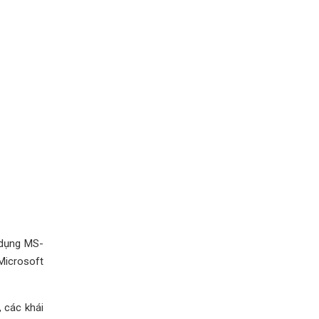
 dụng MS-
 Microsoft
 các khái