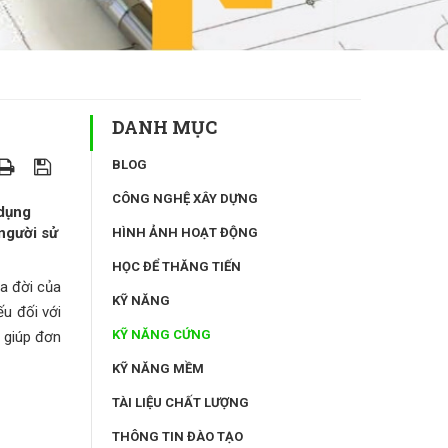
DANH MỤC
BLOG
CÔNG NGHỆ XÂY DỰNG
 dụng
người sử
HÌNH ẢNH HOẠT ĐỘNG
HỌC ĐỂ THĂNG TIẾN
ra đời của
KỸ NĂNG
u đối với
KỸ NĂNG CỨNG
c giúp đơn
KỸ NĂNG MỀM
TÀI LIỆU CHẤT LƯỢNG
THÔNG TIN ĐÀO TẠO