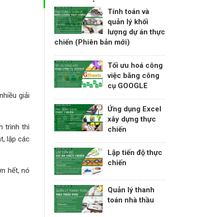
Tính toán và
quản lý khối
lượng dự án thực
chiến (Phiên bản mới)
Tối ưu hoá công
việc bằng công
cụ GOOGLE
hiều giải
Ứng dụng Excel
xây dựng thực
trình thì
chiến
, lập các
Lập tiến độ thực
chiến
n hết, nó
Quản lý thanh
toán nhà thầu