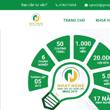
Bạn cần tư vấn?
0786776868
ngheQS@gmai
TRANG CHỦ
KHOÁ 