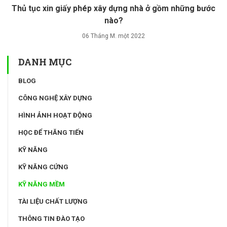
Thủ tục xin giấy phép xây dựng nhà ở gồm những bước
nào?
06 Tháng M. một 2022
DANH MỤC
BLOG
CÔNG NGHỆ XÂY DỰNG
HÌNH ẢNH HOẠT ĐỘNG
HỌC ĐỂ THĂNG TIẾN
KỸ NĂNG
KỸ NĂNG CỨNG
KỸ NĂNG MỀM
TÀI LIỆU CHẤT LƯỢNG
THÔNG TIN ĐÀO TẠO