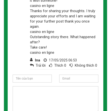
it with someone!
casino en ligne
Thanks for sharing your thoughts. I truly
appreciate your efforts and I am waiting
for your further post thank you once
again.
casino en ligne
Outstanding story there. What happened
after?
Take care!
casino en ligne
Ina
17/05/2025 06:53
Trả lời
Thích
0
Không thích
0