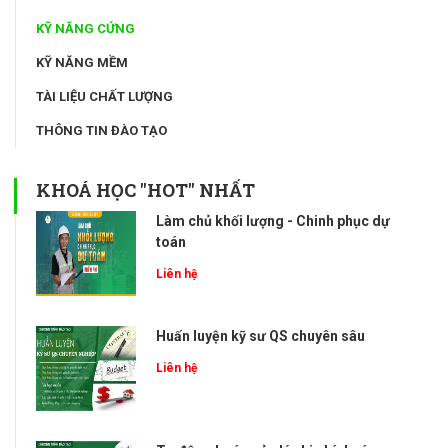
KỸ NĂNG CỨNG
KỸ NĂNG MỀM
TÀI LIỆU CHẤT LƯỢNG
THÔNG TIN ĐÀO TẠO
KHOÁ HỌC "HOT" NHẤT
Làm chủ khối lượng - Chinh phục dự
toán
Liên hệ
Huấn luyện kỹ sư QS chuyên sâu
Liên hệ