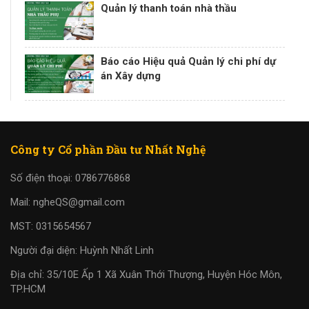
Quản lý thanh toán nhà thầu
Báo cáo Hiệu quả Quản lý chi phí dự
án Xây dựng
Công ty Cổ phần Đầu tư Nhất Nghệ
Số điện thoại: 0786776868
Mail: ngheQS@gmail.com
MST: 0315654567
Người đại diện: Huỳnh Nhất Linh
Địa chỉ: 35/10E Ấp 1 Xã Xuân Thới Thượng, Huyện Hóc Môn,
TP.HCM