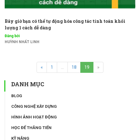
Bây giờ bạn có thể tự động hóa công tác tính toán khối
lượng 1 cách dễ dàng
Đăng bởi
HUỲNH NHẤT LINH
«
1
...
18
19
»
DANH MỤC
BLOG
CÔNG NGHỆ XÂY DỰNG
HÌNH ẢNH HOẠT ĐỘNG
HỌC ĐỂ THĂNG TIẾN
KỸ NĂNG