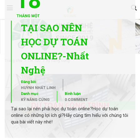
18
THÁNG MỘT
TẠI SAO NÊN
HỌC DỰ TOÁN
ONLINE?-Nhất
Trang chủ
Tin Tức
Kỹ năng cứng
Nghệ
Đăng bởi
HUỲNH NHẤT LINH
Danh mục
Bình luận
KỸ NĂNG CỨNG
0 COMMENT
Tại sao lại nên phải học dự toán online?Học dự toán
online có những lợi ích gì?Hãy cùng tìm hiểu với chúng tôi
qua bài viết này nhé!