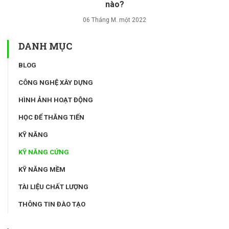
nào?
06 Tháng M. một 2022
DANH MỤC
BLOG
CÔNG NGHỆ XÂY DỰNG
HÌNH ẢNH HOẠT ĐỘNG
HỌC ĐỂ THĂNG TIẾN
KỸ NĂNG
KỸ NĂNG CỨNG
KỸ NĂNG MỀM
TÀI LIỆU CHẤT LƯỢNG
THÔNG TIN ĐÀO TẠO