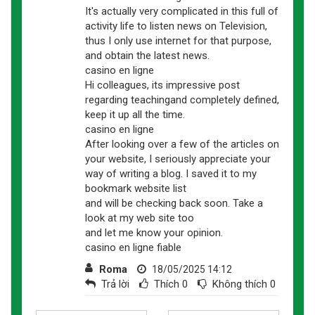
It's actually very complicated in this full of
activity life to listen news on Television,
thus I only use internet for that purpose,
and obtain the latest news.
casino en ligne
Hi colleagues, its impressive post
regarding teachingand completely defined,
keep it up all the time.
casino en ligne
After looking over a few of the articles on
your website, I seriously appreciate your
way of writing a blog. I saved it to my
bookmark website list
and will be checking back soon. Take a
look at my web site too
and let me know your opinion.
casino en ligne fiable
Roma
18/05/2025 14:12
Trả lời
Thích
0
Không thích
0