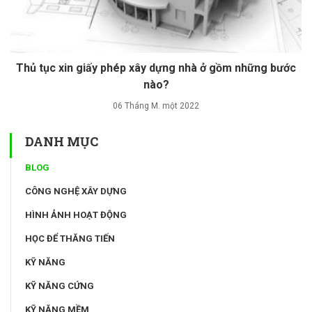
Thủ tục xin giấy phép xây dựng nhà ở gồm những bước
nào?
06 Tháng M. một 2022
DANH MỤC
BLOG
CÔNG NGHỆ XÂY DỰNG
HÌNH ẢNH HOẠT ĐỘNG
HỌC ĐỂ THĂNG TIẾN
KỸ NĂNG
KỸ NĂNG CỨNG
KỸ NĂNG MỀM