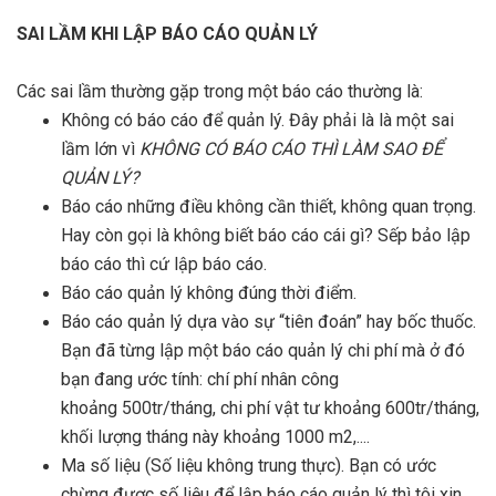
SAI LẦM KHI LẬP BÁO CÁO QUẢN LÝ
Các sai lầm thường gặp trong một báo cáo thường là:
Không có báo cáo để quản lý. Đây phải là là một sai
lầm lớn vì
KHÔNG CÓ BÁO CÁO THÌ LÀM SAO ĐỂ
QUẢN LÝ?
Báo cáo những điều không cần thiết, không quan trọng.
Hay còn gọi là không biết báo cáo cái gì? Sếp bảo lập
báo cáo thì cứ lập báo cáo.
Báo cáo quản lý không đúng thời điểm.
Báo cáo quản lý dựa vào sự “tiên đoán” hay bốc thuốc.
Bạn đã từng lập một báo cáo quản lý chi phí mà ở đó
bạn đang ước tính: chí phí nhân công
khoảng 500tr/tháng, chi phí vật tư khoảng 600tr/tháng,
khối lượng tháng này khoảng 1000 m2,....
Ma số liệu (Số liệu không trung thực). Bạn có ước
chừng được số liệu để lập báo cáo quản lý thì tôi xin