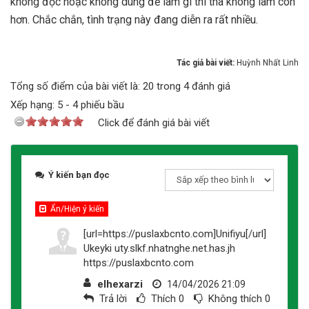
không đọc hoặc không dùng để làm gì thì thà không làm còn
hơn. Chắc chắn, tình trạng này đang diễn ra rất nhiều.
Tác giả bài viết:
Huỳnh Nhất Linh
Tổng số điểm của bài viết là: 20 trong 4 đánh giá
Xếp hạng:
5
-
4
phiếu bầu
Click để đánh giá bài viết
Ý kiến bạn đọc
Ẩn/Hiện ý kiến
[url=https://puslaxbcnto.com]Unifiyu[/url]
Ukeyki uty.slkf.nhatnghe.net.has.jh
https://puslaxbcnto.com
elhexarzi
14/04/2026 21:09
Trả lời
Thích
0
Không thích
0