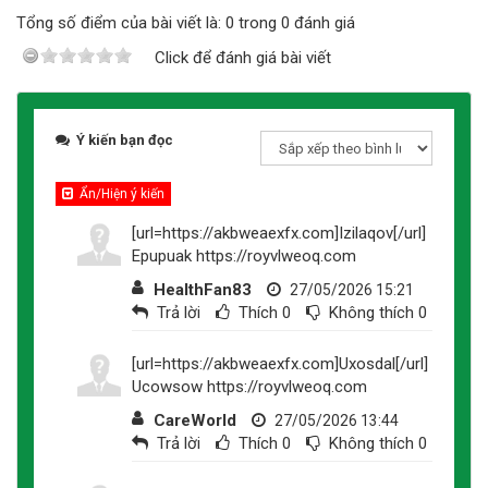
Tổng số điểm của bài viết là: 0 trong 0 đánh giá
Click để đánh giá bài viết
Ý kiến bạn đọc
Ẩn/Hiện ý kiến
[url=https://akbweaexfx.com]Izilaqov[/url]
Epupuak https://royvlweoq.com
HealthFan83
27/05/2026 15:21
Trả lời
Thích
0
Không thích
0
[url=https://akbweaexfx.com]Uxosdal[/url]
Ucowsow https://royvlweoq.com
CareWorld
27/05/2026 13:44
Trả lời
Thích
0
Không thích
0