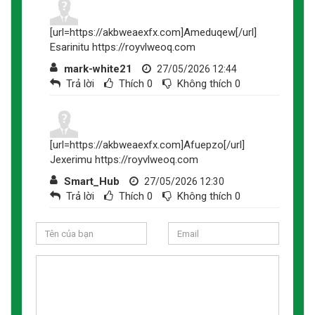
[url=https://akbweaexfx.com]Ameduqew[/url]
Esarinitu https://royvlweoq.com
mark-white21
27/05/2026 12:44
Trả lời
Thích
0
Không thích
0
[url=https://akbweaexfx.com]Afuepzo[/url]
Jexerimu https://royvlweoq.com
Smart_Hub
27/05/2026 12:30
Trả lời
Thích
0
Không thích
0