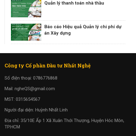
Quản lý thanh toán nhà thầu
Báo cáo Hiệu quả Quản lý chi phí dự
án Xây dựng
Công ty Cổ phần Đầu tư Nhất Nghệ
Số điện thoại: 0786776868
Mail: ngheQS@gmail.com
MST: 0315654567
Người đại diện: Huỳnh Nhất Linh
Địa chỉ: 35/10E Ấp 1 Xã Xuân Thới Thượng, Huyện Hóc Môn,
TP.HCM