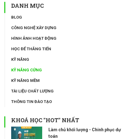
DANH MỤC
BLOG
CÔNG NGHỆ XÂY DỰNG
HÌNH ẢNH HOẠT ĐỘNG
HỌC ĐỂ THĂNG TIẾN
KỸ NĂNG
KỸ NĂNG CỨNG
KỸ NĂNG MỀM
TÀI LIỆU CHẤT LƯỢNG
THÔNG TIN ĐÀO TẠO
KHOÁ HỌC "HOT" NHẤT
Làm chủ khối lượng - Chinh phục dự
toán