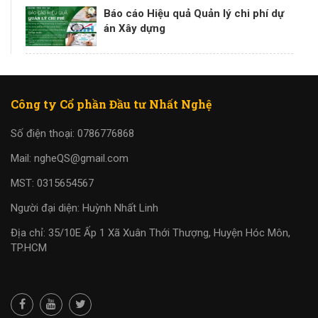
Báo cáo Hiệu quả Quản lý chi phí dự
án Xây dựng
Công ty Cổ phần Đầu tư Nhất Nghệ
Số điện thoại: 0786776868
Mail: ngheQS@gmail.com
MST: 0315654567
Người đại diện: Huỳnh Nhất Linh
Địa chỉ: 35/10E Ấp 1 Xã Xuân Thới Thượng, Huyện Hóc Môn,
TP.HCM