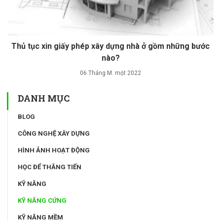
Thủ tục xin giấy phép xây dựng nhà ở gồm những bước
nào?
06 Tháng M. một 2022
DANH MỤC
BLOG
CÔNG NGHỆ XÂY DỰNG
HÌNH ẢNH HOẠT ĐỘNG
HỌC ĐỂ THĂNG TIẾN
KỸ NĂNG
KỸ NĂNG CỨNG
KỸ NĂNG MỀM