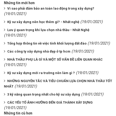
Những tin mới hơn
Vì sao phải đảm bảo an toàn lao động trong xây dựng?
(19/01/2021)
(19/01/2021)
Kỹ sư xây dựng nên học thêm gì? - Nhất nghệ
Lưu ý quan trọng khi lựa chọn nhà thầu - Nhất Nghệ
(19/01/2021)
(19/01/2021)
Tổng hợp thông tin về việc tính khối lượng đất đào
(19/01/2021)
Các công ty xây dựng nhà đẹp ở tp hcm
NHÀ THẦU PHỤ LÀ GÌ VÀ MỘT SỐ VẤN ĐỀ LIÊN QUAN KHÁC
(19/01/2021)
(19/01/2021)
Kỹ sư xây dựng mới ra trường nên làm gì ?
NHỮNG NGUYÊN TẮC VÀ TIÊU CHUẨN LỰA CHỌN NHÀ THẦU TỐT
(19/01/2021)
NHẤT
(19/01/2021)
3 kỹ năng quan trọng nhất cho kỹ sư xây dựng
CÁC YẾU TỐ ẢNH HƯỞNG ĐẾN GIÁ THÀNH XÂY DỰNG
(19/01/2021)
Những tin cũ hơn