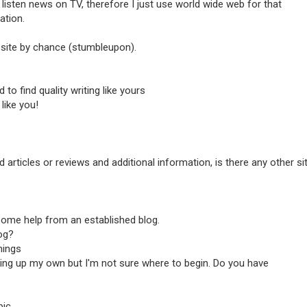
e to listen news on TV, therefore I just use world wide web for that
ation.
 site by chance (stumbleupon).
 to find quality writing like yours
 like you!
 articles or reviews and additional information, is there any other si
d some help from an established blog.
log?
hings
tting up my own but I'm not sure where to begin. Do you have
pic.