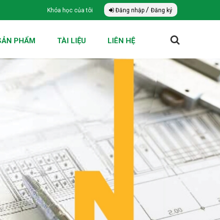
/
Khóa học của tôi
Đăng nhập
Đăng ký
SẢN PHẨM
TÀI LIỆU
LIÊN HỆ