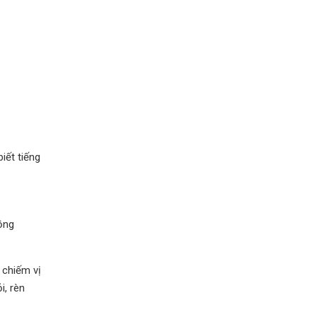
iết tiếng
ồng
 chiếm vị
i, rèn