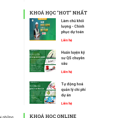
KHOÁ HỌC "HOT" NHẤT
Làm chủ khối
lượng - Chinh
phục dự toán
Liên hệ
Huấn luyện kỹ
sư QS chuyên
sâu
Liên hệ
Tự động hoá
quản lý chi phí
dự án
Liên hệ
KHOÁ HỌC ONLINE
ài những