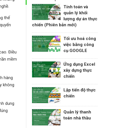
nghề.
Tính toán và
quản lý khối
ng thể
lượng dự án thực
 quyển
chiến (Phiên bản mới)
Tối ưu hoá công
việc bằng công
cụ GOOGLE
cao. Điều
 phần mềm
Ứng dụng Excel
xây dựng thực
chiến
ch hàng
ày không
Lập tiến độ thực
chiến
ình dung
đúng
Quản lý thanh
toán nhà thầu