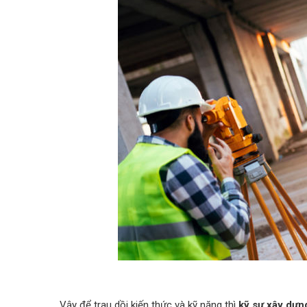
Vậy để trau dồi kiến thức và kỹ năng thì
kỹ sư xây dựn