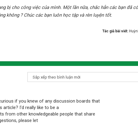
ang bị cho công việc của mình. Một lần nữa, chắc hẳn các bạn đã có
úng không ? Chúc các bạn luôn học tập và rèn luyện tốt.
Tác giả bài viết:
Huỳn
 curious if you knew of any discussion boards that
rticle? I'd really like to be a
ts from other knowledgeable people that share
estions, please let