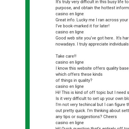
It's truly very difficult in this busy lif
purpose, and obtain the hottest inform
casino en ligne
Great info. Lucky me I ran across your
I've book-marked it for later!
casino en ligne
Good web site you've got here.. It's hard
nowadays. I truly appreciate individuals
Take care!!
casino en ligne
I know this website offers quality based
which offers these kinds
of things in quality?
casino en ligne
Hi! This is kind of off topic but I nee
Is it very difficult to set up your own b
I'm not very techincal but I can figure t
out pretty quick. I'm thinking about se
any tips or suggestions? Cheers
casino en ligne
Hi! Quick question that's entirely off to