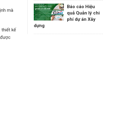
Báo cáo Hiệu
định mà
quả Quản lý chi
phí dự án Xây
dựng
 thiết kế
i được