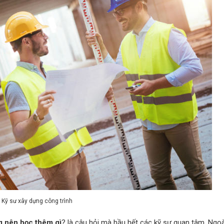
Kỹ sư xây dựng công trình
g nên học thêm gì
? là câu hỏi mà hầu hết các kỹ sư quan tâm. Ngo