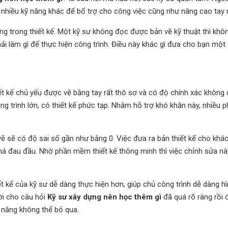
 nhiều kỹ năng khác để bổ trợ cho công việc cũng như nâng cao tay 
ng trong thiết kế. Một kỹ sư không đọc được bản vẽ kỹ thuật thì khô
phải làm gì để thực hiện công trình. Điều này khác gì đưa cho bạn một
iết kế chủ yếu được vẽ bằng tay rất thô sơ và có độ chính xác không 
ng trình lớn, có thiết kế phức tạp. Nhằm hỗ trợ khó khăn này, nhiều
ẽ sẽ có độ sai số gần như bằng 0. Việc đưa ra bản thiết kế cho khá
khá đau đầu. Nhờ phần mềm thiết kế thông minh thì việc chỉnh sửa n
 kế của kỹ sư dễ dàng thực hiện hơn, giúp chủ công trình dễ dàng h
lời cho câu hỏi
Kỹ sư xây dựng nên học thêm gì
đã quá rõ ràng rồi 
 năng không thể bỏ qua.