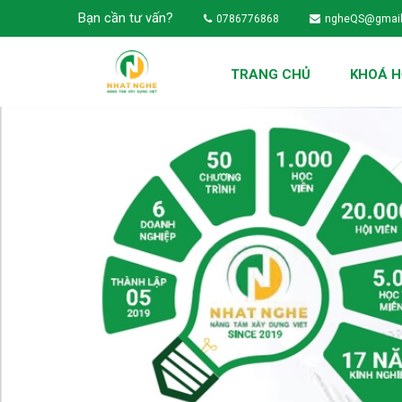
Bạn cần tư vấn?
0786776868
ngheQS@gmai
TRANG CHỦ
KHOÁ 