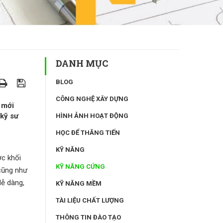
DANH MỤC
BLOG
CÔNG NGHỆ XÂY DỰNG
 mới
 kỹ sư
HÌNH ẢNH HOẠT ĐỘNG
HỌC ĐỂ THĂNG TIẾN
KỸ NĂNG
ợc khối
KỸ NĂNG CỨNG
 cũng như
dễ dàng,
KỸ NĂNG MỀM
TÀI LIỆU CHẤT LƯỢNG
THÔNG TIN ĐÀO TẠO