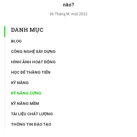
nào?
06 Tháng M. một 2022
DANH MỤC
BLOG
CÔNG NGHỆ XÂY DỰNG
HÌNH ẢNH HOẠT ĐỘNG
HỌC ĐỂ THĂNG TIẾN
KỸ NĂNG
KỸ NĂNG CỨNG
KỸ NĂNG MỀM
TÀI LIỆU CHẤT LƯỢNG
THÔNG TIN ĐÀO TẠO