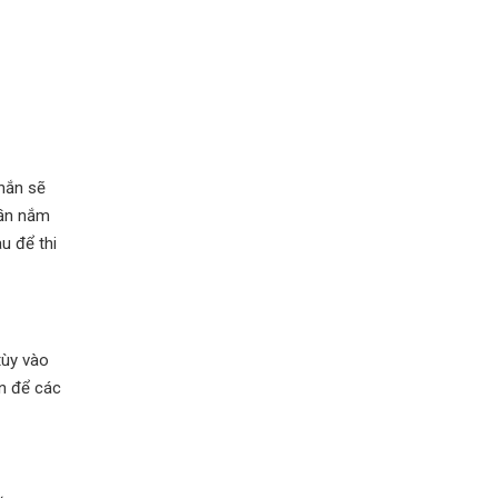
chắn sẽ
cần nắm
u để thi
tùy vào
ện để các