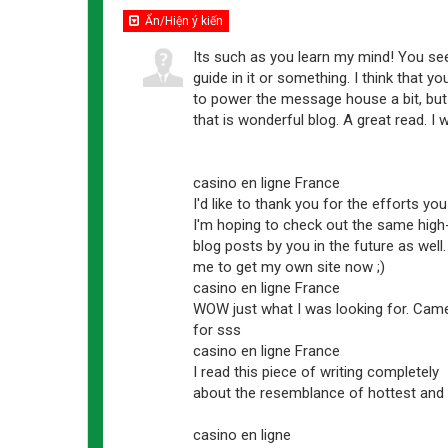
Ẩn/Hiện ý kiến
Its such as you learn my mind! You see
guide in it or something. I think that y
to power the message house a bit, but 
that is wonderful blog. A great read. I w
casino en ligne France
I'd like to thank you for the efforts you
I'm hoping to check out the same high
blog posts by you in the future as well.
me to get my own site now ;)
casino en ligne France
WOW just what I was looking for. Came
for sss
casino en ligne France
I read this piece of writing completely
about the resemblance of hottest and pr
casino en ligne