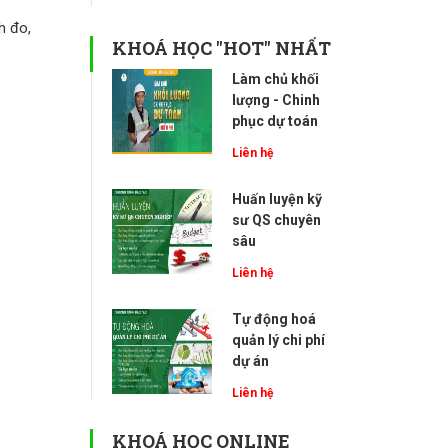
h đo,
KHOÁ HỌC "HOT" NHẤT
Làm chủ khối
lượng - Chinh
phục dự toán
Liên hệ
Huấn luyện kỹ
sư QS chuyên
sâu
Liên hệ
Tự động hoá
quản lý chi phí
dự án
Liên hệ
KHOÁ HỌC ONLINE