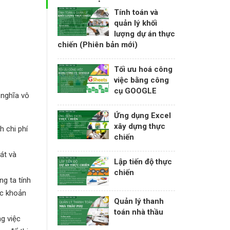
Tính toán và
quản lý khối
lượng dự án thực
chiến (Phiên bản mới)
Tối ưu hoá công
việc bằng công
cụ GOOGLE
 nghĩa vô
Ứng dụng Excel
xây dựng thực
h chi phí
chiến
át và
Lập tiến độ thực
chiến
g ta tính
ợc khoản
Quản lý thanh
toán nhà thầu
ng việc