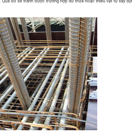
ng. Qua đó sẽ tránh được trường hợp dư thừa hoặc thiếu vật tư xây dự