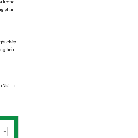
ối lượng
ng phần
ghi chép
ng tiến
h Nhất Linh