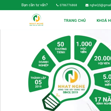
Bạn cần tư vấn?
0786776868
ngheQS@gmai
TRANG CHỦ
KHOÁ 