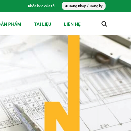
/
Khóa học của tôi
Đăng nhập
Đăng ký
SẢN PHẨM
TÀI LIỆU
LIÊN HỆ