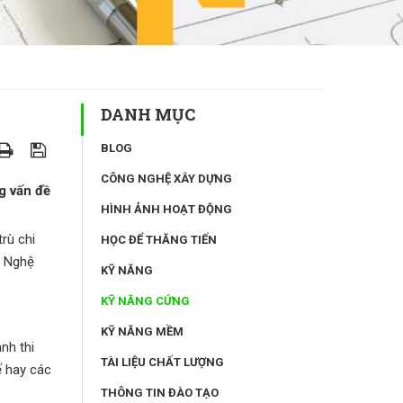
DANH MỤC
BLOG
CÔNG NGHỆ XÂY DỰNG
g vấn đề
HÌNH ẢNH HOẠT ĐỘNG
rù chi
HỌC ĐỂ THĂNG TIẾN
t Nghệ
KỸ NĂNG
KỸ NĂNG CỨNG
KỸ NĂNG MỀM
nh thi
TÀI LIỆU CHẤT LƯỢNG
ế hay các
THÔNG TIN ĐÀO TẠO