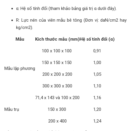
α: Hệ số tính đổi (tham khảo bảng giá trị α dưới đây).
R: Lực nén của viên mẫu bê tông (Đơn vị: daN/cm2 hay
kg/cm2).
Mẫu
Kích thước mẫu (mm)
Hệ số tính đổi (α)
100 x 100 x 100
0,91
150 x 150 x 150
1,00
Mẫu lập phương
200 x 200 x 200
1,05
300 x 300 x 300
1,10
71,4 x 143 và 100 x 200
1,16
Mẫu trụ
150 x 300
1,20
200 x 400
1,24