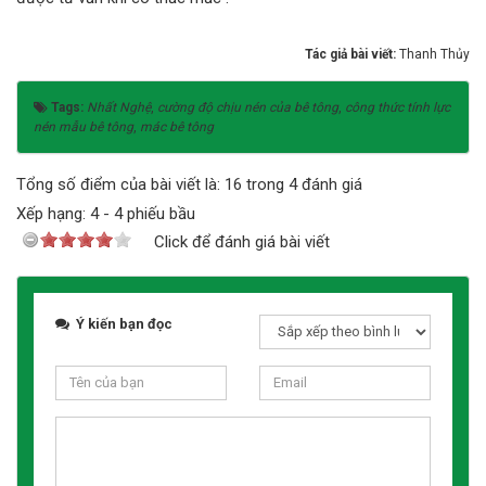
Tác giả bài viết:
Thanh Thủy
Tags:
Nhất Nghệ
,
cường độ chịu nén của bê tông
,
công thức tính lực
nén mẫu bê tông
,
mác bê tông
Tổng số điểm của bài viết là: 16 trong 4 đánh giá
Xếp hạng:
4
-
4
phiếu bầu
Click để đánh giá bài viết
Ý kiến bạn đọc