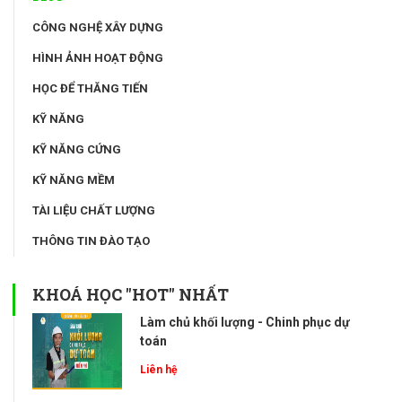
CÔNG NGHỆ XÂY DỰNG
HÌNH ẢNH HOẠT ĐỘNG
HỌC ĐỂ THĂNG TIẾN
KỸ NĂNG
KỸ NĂNG CỨNG
KỸ NĂNG MỀM
TÀI LIỆU CHẤT LƯỢNG
THÔNG TIN ĐÀO TẠO
KHOÁ HỌC "HOT" NHẤT
Làm chủ khối lượng - Chinh phục dự
toán
Liên hệ