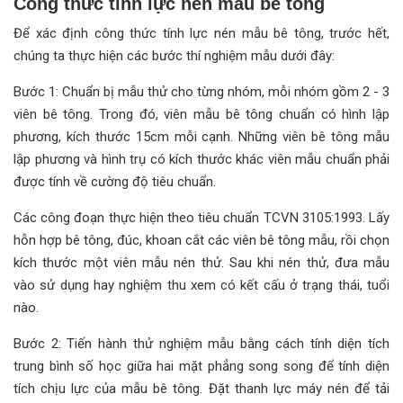
Công thức tính lực nén mẫu bê tông
Để xác định công thức tính lực nén mẫu bê tông, trước hết,
chúng ta thực hiện các bước thí nghiệm mẫu dưới đây:
Bước 1: Chuẩn bị mẫu thử cho từng nhóm, mỗi nhóm gồm 2 - 3
viên bê tông. Trong đó, viên mẫu bê tông chuẩn có hình lập
phương, kích thước 15cm mỗi cạnh. Những viên bê tông mẫu
lập phương và hình trụ có kích thước khác viên mẫu chuẩn phải
được tính về cường độ tiêu chuẩn.
Các công đoạn thực hiện theo tiêu chuẩn TCVN 3105:1993. Lấy
hỗn hợp bê tông, đúc, khoan cắt các viên bê tông mẫu, rồi chọn
kích thước một viên mẫu nén thử. Sau khi nén thử, đưa mẫu
vào sử dụng hay nghiệm thu xem có kết cấu ở trạng thái, tuổi
nào.
Bước 2: Tiến hành thử nghiệm mẫu bằng cách tính diện tích
trung bình số học giữa hai mặt phẳng song song để tính diện
tích chịu lực của mẫu bê tông. Đặt thanh lực máy nén để tải