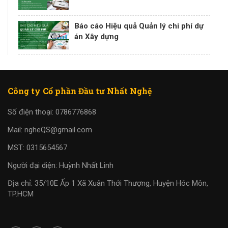
Báo cáo Hiệu quả Quản lý chi phí dự
án Xây dựng
Công ty Cổ phần Đầu tư Nhất Nghệ
Số điện thoại: 0786776868
Mail: ngheQS@gmail.com
MST: 0315654567
Người đại diện: Huỳnh Nhất Linh
Địa chỉ: 35/10E Ấp 1 Xã Xuân Thới Thượng, Huyện Hóc Môn,
TP.HCM