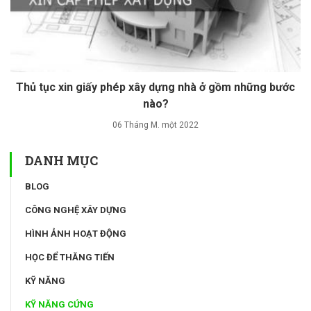
Thủ tục xin giấy phép xây dựng nhà ở gồm những bước
nào?
06 Tháng M. một 2022
DANH MỤC
BLOG
CÔNG NGHỆ XÂY DỰNG
HÌNH ẢNH HOẠT ĐỘNG
HỌC ĐỂ THĂNG TIẾN
KỸ NĂNG
KỸ NĂNG CỨNG