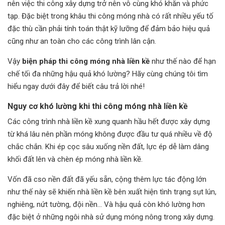
nên việc thi công xây dựng trở nên vô cùng khó khăn và phức
tạp. Đặc biệt trong khâu thi công móng nhà có rất nhiều yếu tố
đặc thù cần phải tính toán thật kỹ lưỡng để đảm bảo hiệu quả
cũng như an toàn cho các công trình lân cận.
Vậy
biện pháp thi công móng nhà liền kề
như thế nào để hạn
chế tối đa những hậu quả khó lường? Hãy cùng chúng tôi tìm
hiểu ngay dưới đây để biết câu trả lời nhé!
Nguy cơ khó lường khi thi công móng nhà liền kề
Các công trình nhà liền kề xung quanh hầu hết được xây dựng
từ khá lâu nên phần móng không được đầu tư quá nhiều về độ
chắc chắn. Khi ép cọc sâu xuống nền đất, lực ép dễ làm dâng
khối đất lên và chèn ép móng nhà liền kề.
Vốn đã cso nền đất đã yếu sẵn, cộng thêm lực tác động lớn
như thế này sẽ khiến nhà liền kề bên xuất hiện tình trạng sụt lún,
nghiêng, nứt tường, đội nền… Và hậu quả còn khó lường hơn
đặc biệt ở những ngôi nhà sử dụng móng nông trong xây dựng.