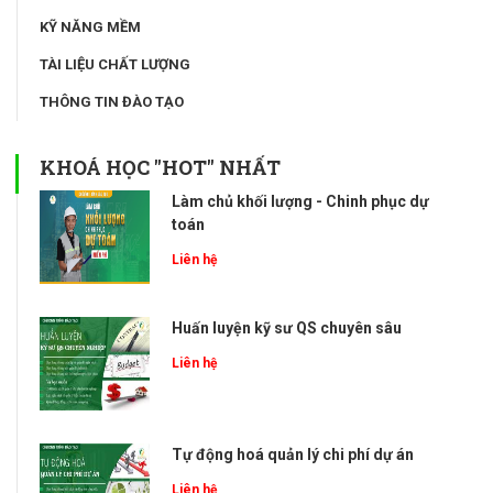
KỸ NĂNG MỀM
TÀI LIỆU CHẤT LƯỢNG
THÔNG TIN ĐÀO TẠO
KHOÁ HỌC "HOT" NHẤT
Làm chủ khối lượng - Chinh phục dự
toán
Liên hệ
Huấn luyện kỹ sư QS chuyên sâu
Liên hệ
Tự động hoá quản lý chi phí dự án
Liên hệ