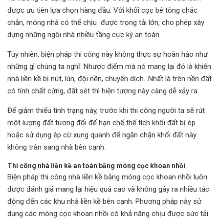
được ưu tiên lựa chọn hàng đầu. Với khối cọc bê tông chắc
chắn, móng nhà có thể chịu được trọng tải lớn, cho phép xây
dựng những ngôi nhà nhiều tầng cực kỳ an toàn.
Tuy nhiên, biện pháp thi công này không thực sự hoàn hảo như
những gì chúng ta nghĩ. Nhược điểm mà nó mang lại đó là khiến
nhà liền kề bị nứt, lún, đội nền, chuyển dịch…Nhất là trên nền đất
có tính chất cứng, đất sét thì hiện tượng này càng dễ xảy ra.
Để giảm thiểu tình trạng này, trước khi thi công người ta sẽ rút
một lượng đất tương đối để hạn chế thể tích khối đất bị ép
hoặc sử dụng ép cừ xung quanh để ngăn chặn khối đất này
không tràn sang nhà bên cạnh.
Thi công nhà liền kề an toàn bằng móng cọc khoan nhồi
Biện pháp thi công nhà liền kề bằng móng cọc khoan nhồi luôn
được đánh giá mang lại hiệu quả cao và không gây ra nhiều tác
động đến các khu nhà liền kề bên cạnh. Phương pháp này sử
dụng các móng cọc khoan nhồi có khả năng chịu được sức tải