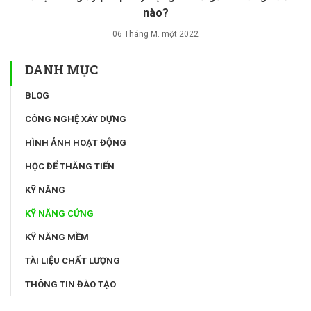
nào?
06 Tháng M. một 2022
DANH MỤC
BLOG
CÔNG NGHỆ XÂY DỰNG
HÌNH ẢNH HOẠT ĐỘNG
HỌC ĐỂ THĂNG TIẾN
KỸ NĂNG
KỸ NĂNG CỨNG
KỸ NĂNG MỀM
TÀI LIỆU CHẤT LƯỢNG
THÔNG TIN ĐÀO TẠO