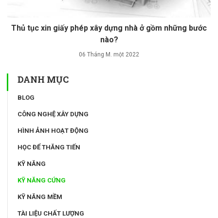
Thủ tục xin giấy phép xây dựng nhà ở gồm những bước
nào?
06 Tháng M. một 2022
DANH MỤC
BLOG
CÔNG NGHỆ XÂY DỰNG
HÌNH ẢNH HOẠT ĐỘNG
HỌC ĐỂ THĂNG TIẾN
KỸ NĂNG
KỸ NĂNG CỨNG
KỸ NĂNG MỀM
TÀI LIỆU CHẤT LƯỢNG