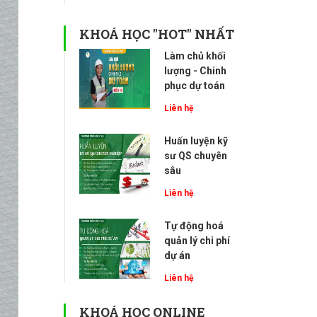
KHOÁ HỌC "HOT" NHẤT
Làm chủ khối
lượng - Chinh
phục dự toán
Liên hệ
Huấn luyện kỹ
sư QS chuyên
sâu
Liên hệ
Tự động hoá
quản lý chi phí
dự án
Liên hệ
KHOÁ HỌC ONLINE