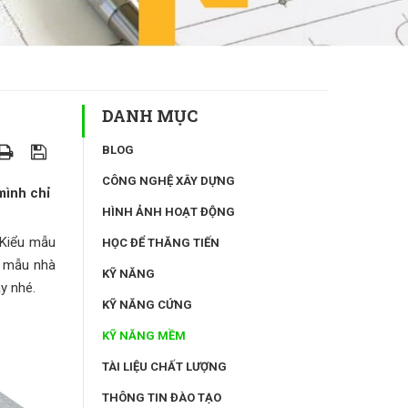
DANH MỤC
BLOG
CÔNG NGHỆ XÂY DỰNG
mình chỉ
HÌNH ẢNH HOẠT ĐỘNG
 Kiểu mẫu
HỌC ĐỂ THĂNG TIẾN
eo mẫu nhà
KỸ NĂNG
y nhé.
KỸ NĂNG CỨNG
KỸ NĂNG MỀM
TÀI LIỆU CHẤT LƯỢNG
THÔNG TIN ĐÀO TẠO