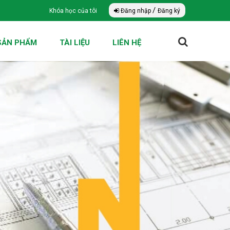
/
Khóa học của tôi
Đăng nhập
Đăng ký
SẢN PHẨM
TÀI LIỆU
LIÊN HỆ