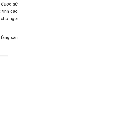
g được sử
 tính cao
 cho ngôi
 tầng sàn