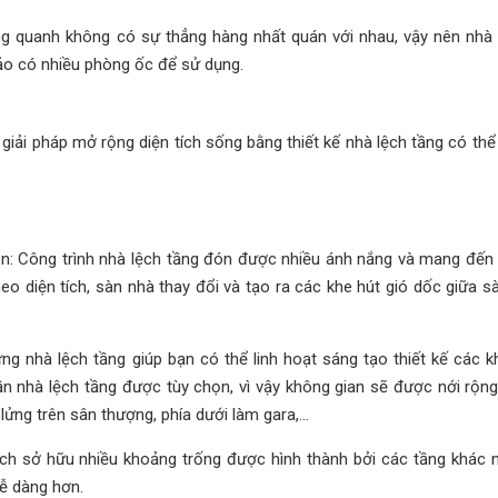
ung quanh không có sự thẳng hàng nhất quán với nhau, vậy nên nhà 
ảo có nhiều phòng ốc để sử dụng.
n giải pháp mở rộng diện tích sống bằng thiết kế nhà lệch tầng có t
iên: Công trình nhà lệch tầng đón được nhiều ánh nắng và mang đến
heo diện tích, sàn nhà thay đổi và tạo ra các khe hút gió dốc giữa s
g nhà lệch tầng giúp bạn có thể linh hoạt sáng tạo thiết kế các k
n nhà lệch tầng được tùy chọn, vì vậy không gian sẽ được nới rộng 
ửng trên sân thượng, phía dưới làm gara,...
ch sở hữu nhiều khoảng trống được hình thành bởi các tầng khác n
dễ dàng hơn.