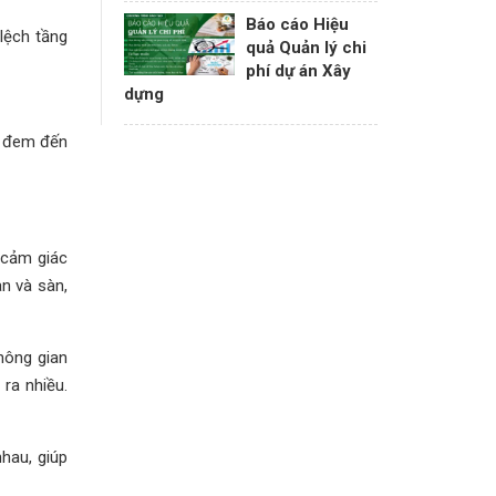
Báo cáo Hiệu
lệch tầng
quả Quản lý chi
phí dự án Xây
dựng
hể đem đến
 cảm giác
àn và sàn,
hông gian
ra nhiều.
hau, giúp