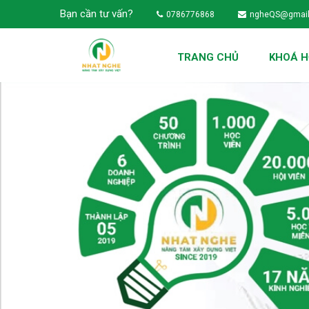
Bạn cần tư vấn?
0786776868
ngheQS@gmai
TRANG CHỦ
KHOÁ 