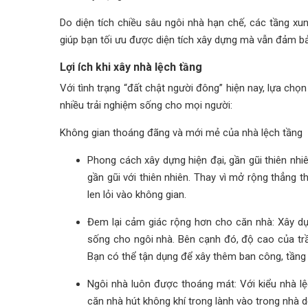
Do diện tích chiều sâu ngôi nhà hạn chế, các tầng x
giúp bạn tối ưu được diện tích xây dựng mà vẫn đảm b
Lợi ích khi xây nhà lệch tầng
Với tình trạng “đất chật người đông” hiện nay, lựa chọ
nhiều trải nghiệm
sống cho mọi người:
Không gian thoáng đãng và mới mẻ của nhà lệch tầng
Phong cách xây dựng hiện đại, gần gũi thiên nh
gần gũi với thiên nhiên. Thay vì mở rộng thẳng t
len lỏi vào không gian.
Đem lại cảm giác rộng hơn cho căn nhà: Xây dựn
sống cho ngôi nhà. Bên cạnh đó, độ cao của trầ
Bạn có thể tận dụng để xây thêm ban công, tầng l
Ngôi nhà luôn được thoáng mát: Với kiểu nhà lệ
căn nhà hút không khí trong lành vào trong nhà 