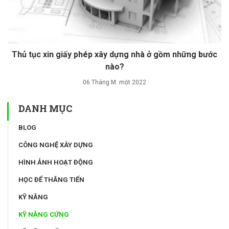
Thủ tục xin giấy phép xây dựng nhà ở gồm những bước
nào?
06 Tháng M. một 2022
DANH MỤC
BLOG
CÔNG NGHỆ XÂY DỰNG
HÌNH ẢNH HOẠT ĐỘNG
HỌC ĐỂ THĂNG TIẾN
KỸ NĂNG
KỸ NĂNG CỨNG