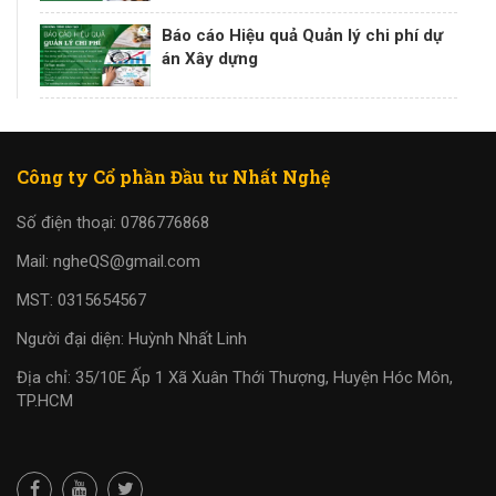
Báo cáo Hiệu quả Quản lý chi phí dự
án Xây dựng
Công ty Cổ phần Đầu tư Nhất Nghệ
Số điện thoại: 0786776868
Mail: ngheQS@gmail.com
MST: 0315654567
Người đại diện: Huỳnh Nhất Linh
Địa chỉ: 35/10E Ấp 1 Xã Xuân Thới Thượng, Huyện Hóc Môn,
TP.HCM