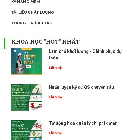
KỸ NĂNG MỀM
TÀI LIỆU CHẤT LƯỢNG
THÔNG TIN ĐÀO TẠO
KHOÁ HỌC "HOT" NHẤT
Làm chủ khối lượng - Chinh phục dự
toán
Liên hệ
Huấn luyện kỹ sư QS chuyên sâu
Liên hệ
Tự động hoá quản lý chi phí dự án
Liên hệ