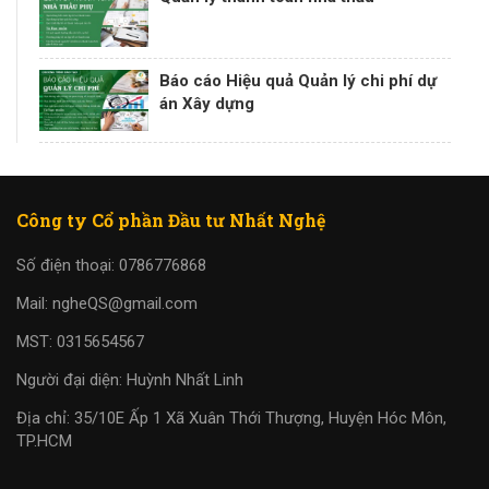
Báo cáo Hiệu quả Quản lý chi phí dự
án Xây dựng
Công ty Cổ phần Đầu tư Nhất Nghệ
Số điện thoại: 0786776868
Mail: ngheQS@gmail.com
MST: 0315654567
Người đại diện: Huỳnh Nhất Linh
Địa chỉ: 35/10E Ấp 1 Xã Xuân Thới Thượng, Huyện Hóc Môn,
TP.HCM