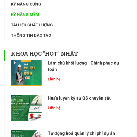
KỸ NĂNG CỨNG
KỸ NĂNG MỀM
TÀI LIỆU CHẤT LƯỢNG
THÔNG TIN ĐÀO TẠO
KHOÁ HỌC "HOT" NHẤT
Làm chủ khối lượng - Chinh phục dự
toán
Liên hệ
Huấn luyện kỹ sư QS chuyên sâu
Liên hệ
Tự động hoá quản lý chi phí dự án