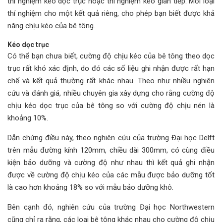
thí nghiệm kéo dọc trục hoặc thí nghiệm kéo gián tiếp. Mỗi loại
thí nghiệm cho một kết quả riêng, cho phép bạn biết được khả
năng chịu kéo của bê tông.
Kéo dọc trục
Có thể bạn chưa biết, cường độ chịu kéo của bê tông theo dọc
trục rất khó xác định, do đó các số liệu ghi nhận được rất hạn
chế và kết quả thường rất khác nhau. Theo như nhiều nghiên
cứu và đánh giá, nhiều chuyên gia xây dựng cho rằng cường độ
chịu kéo dọc trục của bê tông so với cường độ chịu nén là
khoảng 10%.
Dẫn chứng điều này, theo nghiên cứu của trường Đại học Delft
trên mẫu đường kính 120mm, chiều dài 300mm, có cùng điều
kiện bảo dưỡng và cường độ như nhau thì kết quả ghi nhận
được về cường độ chịu kéo của các mẫu được bảo dưỡng tốt
là cao hơn khoảng 18% so với mẫu bảo dưỡng khô.
Bên cạnh đó, nghiên cứu của trường Đại học Northwestern
cũng chỉ ra rằng, các loại bê tông khác nhau cho cường độ chịu