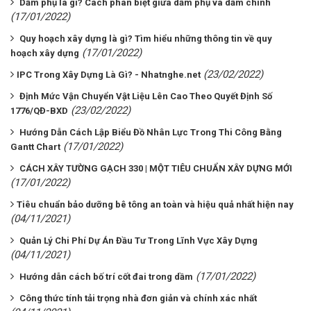
Dầm phụ là gì? Cách phân biệt giữa dầm phụ và dầm chính
(17/01/2022)
Quy hoạch xây dựng là gì? Tìm hiểu những thông tin về quy
(17/01/2022)
hoạch xây dựng
(23/02/2022)
​​​​​​​IPC Trong Xây Dựng Là Gì? - Nhatnghe.net
Định Mức Vận Chuyển Vật Liệu Lên Cao Theo Quyết Định Số
(23/02/2022)
1776/QĐ-BXD
Hướng Dẫn Cách Lập Biểu Đồ Nhân Lực Trong Thi Công Bằng
(17/01/2022)
Gantt Chart
CÁCH XÂY TƯỜNG GẠCH 330 | MỘT TIÊU CHUẨN XÂY DỰNG MỚI
(17/01/2022)
​​​​​​​Tiêu chuẩn bảo dưỡng bê tông an toàn và hiệu quả nhất hiện nay
(04/11/2021)
Quản Lý Chi Phí Dự Án Đầu Tư Trong Lĩnh Vực Xây Dựng
(04/11/2021)
(17/01/2022)
Hướng dẫn cách bố trí cốt đai trong dầm
Công thức tính tải trọng nhà đơn giản và chính xác nhất