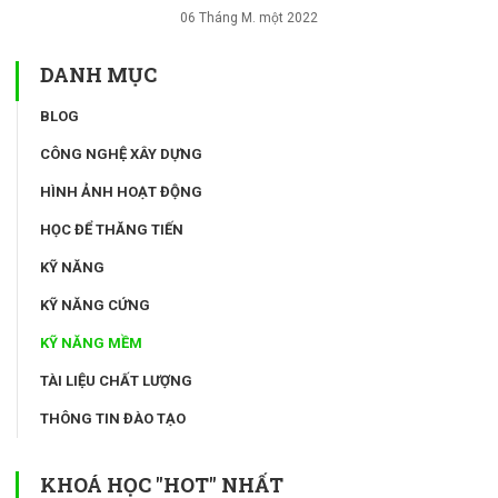
06 Tháng M. một 2022
DANH MỤC
BLOG
CÔNG NGHỆ XÂY DỰNG
HÌNH ẢNH HOẠT ĐỘNG
HỌC ĐỂ THĂNG TIẾN
KỸ NĂNG
KỸ NĂNG CỨNG
KỸ NĂNG MỀM
TÀI LIỆU CHẤT LƯỢNG
THÔNG TIN ĐÀO TẠO
KHOÁ HỌC "HOT" NHẤT