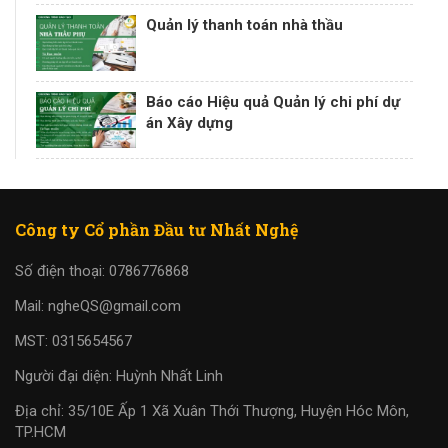
Quản lý thanh toán nhà thầu
Báo cáo Hiệu quả Quản lý chi phí dự
án Xây dựng
Công ty Cổ phần Đầu tư Nhất Nghệ
Số điện thoại: 0786776868
Mail: ngheQS@gmail.com
MST: 0315654567
Người đại diện: Huỳnh Nhất Linh
Địa chỉ: 35/10E Ấp 1 Xã Xuân Thới Thượng, Huyện Hóc Môn,
TP.HCM