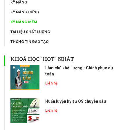
KỸ NĂNG
KỸ NĂNG CỨNG
KỸ NĂNG MỀM
TÀI LIỆU CHẤT LƯỢNG
THÔNG TIN ĐÀO TẠO
KHOÁ HỌC "HOT" NHẤT
Làm chủ khối lượng - Chinh phục dự
toán
Liên hệ
Huấn luyện kỹ sư QS chuyên sâu
Liên hệ