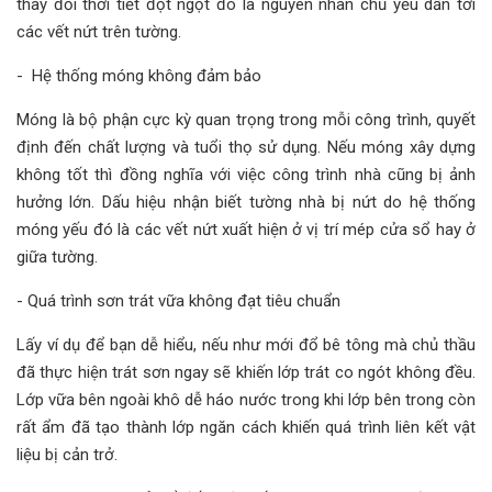
thay đổi thời tiết đột ngột đó là nguyên nhân chủ yếu dẫn tới
các vết nứt trên tường.
- Hệ thống móng không đảm bảo
Móng là bộ phận cực kỳ quan trọng trong mỗi công trình, quyết
định đến chất lượng và tuổi thọ sử dụng. Nếu móng xây dựng
không tốt thì đồng nghĩa với việc công trình nhà cũng bị ảnh
hưởng lớn. Dấu hiệu nhận biết tường nhà bị nứt do hệ thống
móng yếu đó là các vết nứt xuất hiện ở vị trí mép cửa sổ hay ở
giữa tường.
- Quá trình sơn trát vữa không đạt tiêu chuẩn
Lấy ví dụ để bạn dễ hiểu, nếu như mới đổ bê tông mà chủ thầu
đã thực hiện trát sơn ngay sẽ khiến lớp trát co ngót không đều.
Lớp vữa bên ngoài khô dễ háo nước trong khi lớp bên trong còn
rất ẩm đã tạo thành lớp ngăn cách khiến quá trình liên kết vật
liệu bị cản trở.