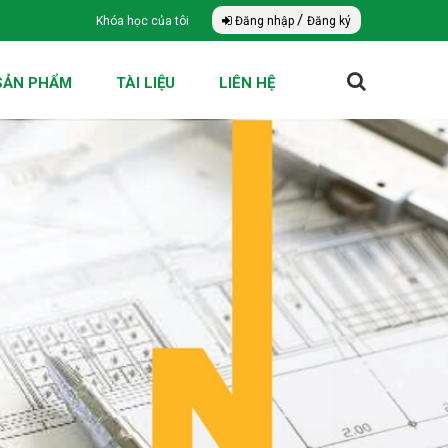
/
Khóa học của tôi
Đăng nhập
Đăng ký
SẢN PHẨM
TÀI LIỆU
LIÊN HỆ