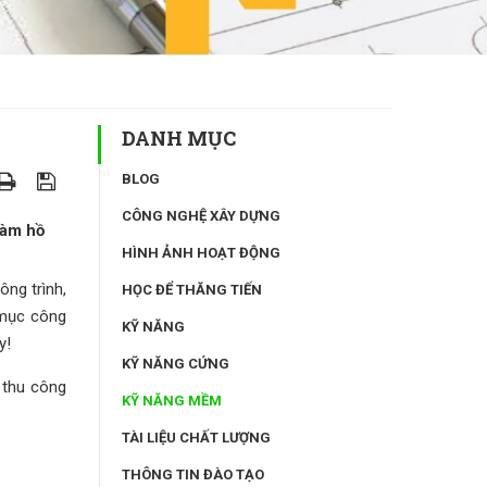
DANH MỤC
BLOG
CÔNG NGHỆ XÂY DỰNG
làm hồ
HÌNH ẢNH HOẠT ĐỘNG
ng trình,
HỌC ĐỂ THĂNG TIẾN
 mục công
KỸ NĂNG
y!
KỸ NĂNG CỨNG
 thu công
KỸ NĂNG MỀM
TÀI LIỆU CHẤT LƯỢNG
THÔNG TIN ĐÀO TẠO