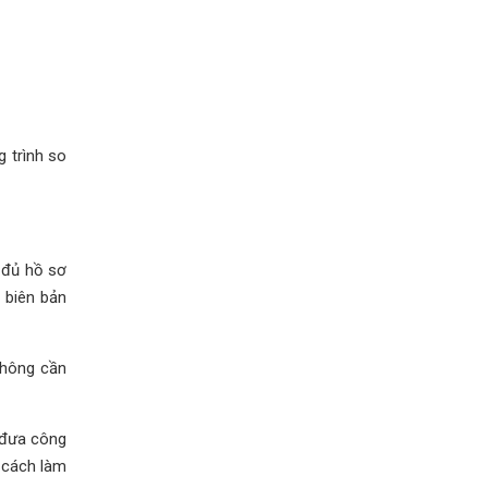
 trình so
 đủ hồ sơ
 biên bản
không cần
, đưa công
ề cách làm