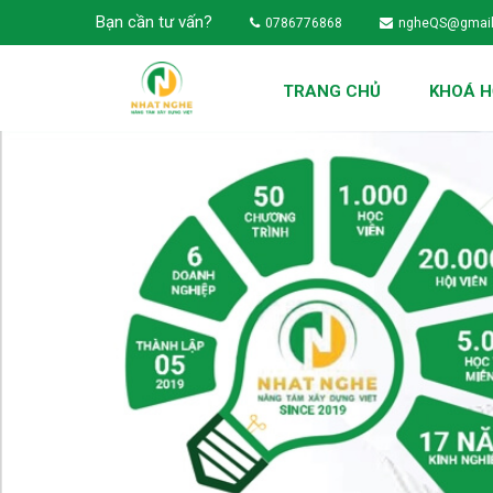
Bạn cần tư vấn?
0786776868
ngheQS@gmai
TRANG CHỦ
KHOÁ 