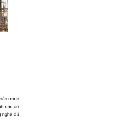
 nhằm mục
ình các cơ
g nghệ đủ