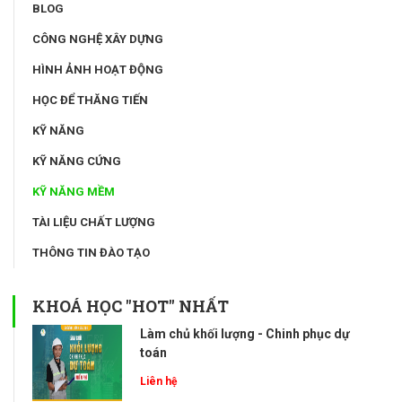
BLOG
CÔNG NGHỆ XÂY DỰNG
HÌNH ẢNH HOẠT ĐỘNG
HỌC ĐỂ THĂNG TIẾN
KỸ NĂNG
KỸ NĂNG CỨNG
KỸ NĂNG MỀM
TÀI LIỆU CHẤT LƯỢNG
THÔNG TIN ĐÀO TẠO
KHOÁ HỌC "HOT" NHẤT
Làm chủ khối lượng - Chinh phục dự
toán
Liên hệ