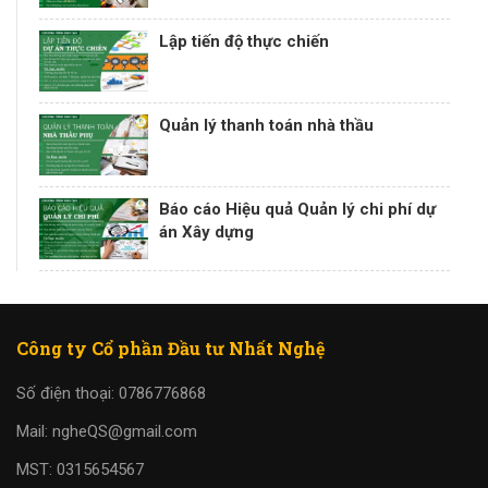
Lập tiến độ thực chiến
Quản lý thanh toán nhà thầu
Báo cáo Hiệu quả Quản lý chi phí dự
án Xây dựng
Công ty Cổ phần Đầu tư Nhất Nghệ
Số điện thoại: 0786776868
Mail: ngheQS@gmail.com
MST: 0315654567