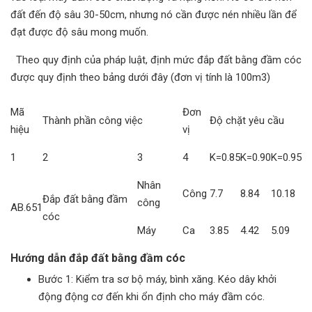
đất đến độ sâu 30-50cm, nhưng nó cần được nén nhiều lần để
đạt được độ sâu mong muốn.
Theo quy định của pháp luật, định mức đắp đất bằng đầm cóc
được quy định theo bảng dưới đây (đơn vị tính là 100m3)
Mã
Đơn
Thành phần công việc
Độ chặt yêu cầu
hiệu
vị
1
2
3
4
K=0.85
K=0.90
K=0.95
Nhân
Công
7.7
8.84
10.18
Đắp đất bằng đầm
công
AB.651
cóc
Máy
Ca
3.85
4.42
5.09
Hướng dẫn đắp đất bằng đầm cóc
Bước 1: Kiểm tra sơ bộ máy, bình xăng. Kéo dây khởi
động động cơ đến khi ổn định cho máy đầm cóc.