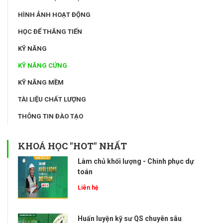
HÌNH ẢNH HOẠT ĐỘNG
HỌC ĐỂ THĂNG TIẾN
KỸ NĂNG
KỸ NĂNG CỨNG
KỸ NĂNG MỀM
TÀI LIỆU CHẤT LƯỢNG
THÔNG TIN ĐÀO TẠO
KHOÁ HỌC "HOT" NHẤT
Làm chủ khối lượng - Chinh phục dự
toán
Liên hệ
Huấn luyện kỹ sư QS chuyên sâu