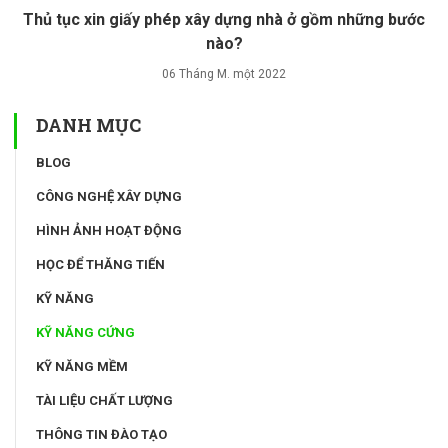
Thủ tục xin giấy phép xây dựng nhà ở gồm những bước
nào?
06 Tháng M. một 2022
DANH MỤC
BLOG
CÔNG NGHỆ XÂY DỰNG
HÌNH ẢNH HOẠT ĐỘNG
HỌC ĐỂ THĂNG TIẾN
KỸ NĂNG
KỸ NĂNG CỨNG
KỸ NĂNG MỀM
TÀI LIỆU CHẤT LƯỢNG
THÔNG TIN ĐÀO TẠO