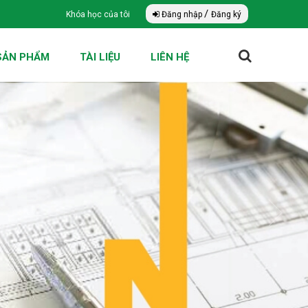
/
Khóa học của tôi
Đăng nhập
Đăng ký
SẢN PHẨM
TÀI LIỆU
LIÊN HỆ