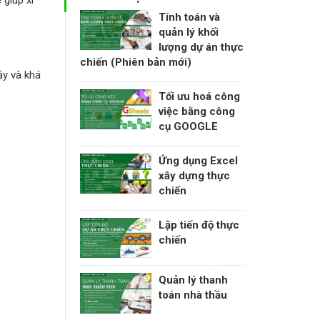
 giúp xi
Tính toán và
quản lý khối
lượng dự án thực
chiến (Phiên bản mới)
ậy và khá
Tối ưu hoá công
việc bằng công
cụ GOOGLE
Ứng dụng Excel
xây dựng thực
chiến
Lập tiến độ thực
chiến
Quản lý thanh
toán nhà thầu