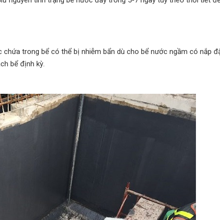
ữ nguyên tình trạng bể nước đầy trong 5-7 ngày tùy theo thời tiết để
c chứa trong bể có thể bị nhiễm bẩn dù cho bể nước ngầm có nắp đ
ạch bể định kỳ.