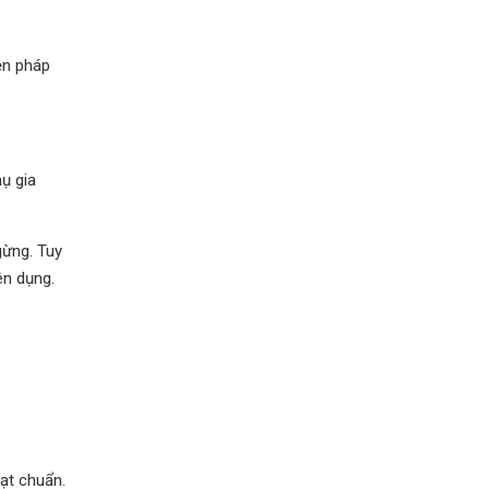
ện pháp
hụ gia
gừng. Tuy
ên dụng.
đạt chuẩn.