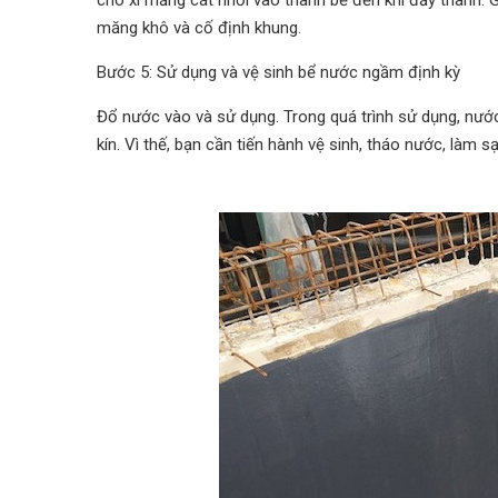
cho xi măng cát nhồi vào thành bể đến khi đầy thành. Gi
măng khô và cố định khung.
Bước 5: Sử dụng và vệ sinh bể nước ngầm định kỳ
Đổ nước vào và sử dụng. Trong quá trình sử dụng, nướ
kín. Vì thế, bạn cần tiến hành vệ sinh, tháo nước, làm s