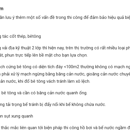
ầm
 cần lưu ý thêm một số vấn đề trong thi công để đảm bảo hiệu quả bi
g tác cốt thép, bêtông
ải địa kỹ thuật 2 lớp thì hiện nay, trên thị trường có rất nhiều loại p
át, phun trực tiếp lên bề mặt cho bạn lựa chọn.
vách cứng bê tông có diện tích đáy <100m2 thường không có mạch n
ần phải xử lý mạch ngừng bằng băng cản nước, gioăng cản nước chuy
n nước, khi đổ bê tông vách tránh làm xô lệch.
đổ bê tông và cần có băng cản nước quanh ống.
 tải trọng bể tránh bị đẩy nổi khi bể không chứa nước.
ún sụt xung quanh
g thắc mắc liên quan tới biện pháp thi công hồ bơi và bể nước ngầm 