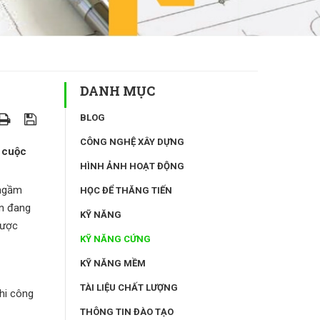
DANH MỤC
BLOG
CÔNG NGHỆ XÂY DỰNG
à cuộc
HÌNH ẢNH HOẠT ĐỘNG
 ngầm
HỌC ĐỂ THĂNG TIẾN
ạn đang
KỸ NĂNG
được
KỸ NĂNG CỨNG
KỸ NĂNG MỀM
TÀI LIỆU CHẤT LƯỢNG
hi công
THÔNG TIN ĐÀO TẠO