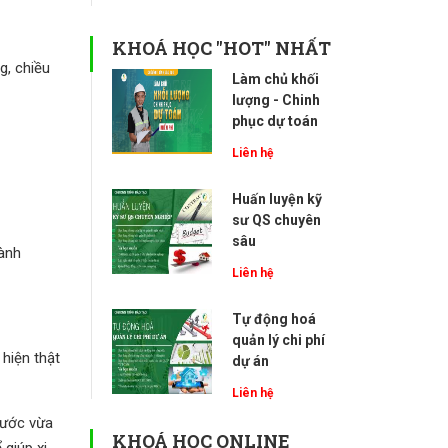
KHOÁ HỌC "HOT" NHẤT
g, chiều
Làm chủ khối
lượng - Chinh
phục dự toán
Liên hệ
Huấn luyện kỹ
sư QS chuyên
sâu
hành
Liên hệ
Tự động hoá
quản lý chi phí
 hiện thật
dự án
Liên hệ
nước vừa
KHOÁ HỌC ONLINE