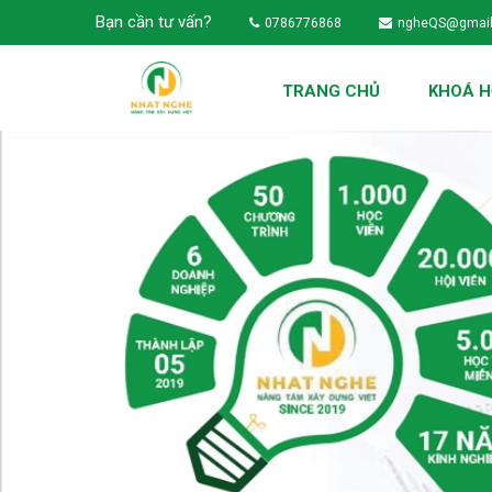
Bạn cần tư vấn?
0786776868
ngheQS@gmai
TRANG CHỦ
KHOÁ 